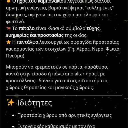
Ο ήχος του καμπανακιού
λέγεται πως διαλύει
αρνητική ενέργεια, βαριά σκέψη και “κολλημένες”
δονήσεις, αφήνοντας τον χώρο πιο ελαφρύ και
φωτεινό.
Το
πέταλο
είναι κλασικό σύμβολο
τύχης,
ευημερίας και προστασίας
της οικίας.
Η
πεντάλφα
λειτουργεί ως σφραγίδα προστασίας
και αρμονίας των στοιχείων (Γη, Αέρας, Νερό, Φωτιά,
Πνεύμα).
Μπορούν να κρεμαστούν σε πόρτα, παράθυρο,
κοντά στην είσοδο ή πάνω από altar / ράφι με
κρυστάλλους. Ιδανικά για σπίτια, καταστήματα,
χώρους θεραπείας και μαγικούς χώρους.
Ιδιότητες
Προστασία χώρου από αρνητικές ενέργειες
Ενεργειακός καθαρισμός με τον ήχο