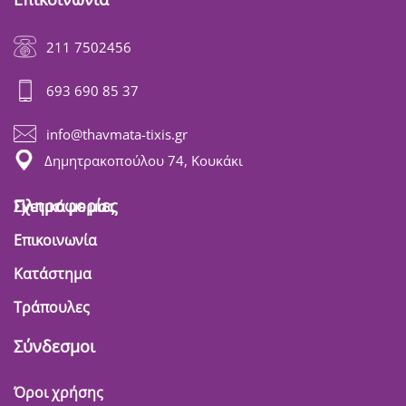
211 7502456
693 690 85 37
info@thavmata-tixis.gr
Δημητρακοπούλου 74, Κουκάκι
Πληροφορίες
Σχετικά με μας
Επικοινωνία
Κατάστημα
Τράπουλες
Σύνδεσμοι
Όροι χρήσης