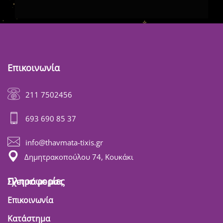
Επικοινωνία
211 7502456
693 690 85 37
info@thavmata-tixis.gr
Δημητρακοπούλου 74, Κουκάκι
Πληροφορίες
Σχετικά με μας
Επικοινωνία
Κατάστημα