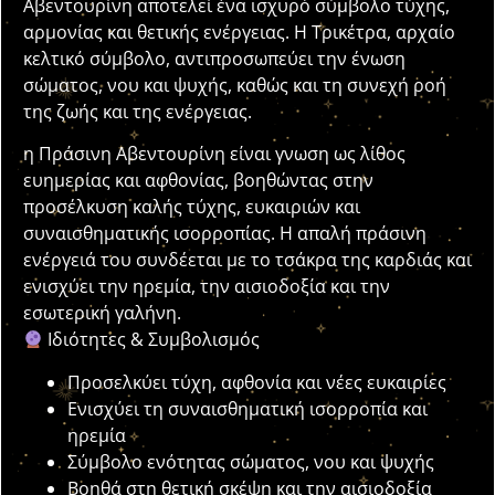
Αβεντουρίνη αποτελεί ένα ισχυρό σύμβολο τύχης,
αρμονίας και θετικής ενέργειας. Η Τρικέτρα, αρχαίο
κελτικό σύμβολο, αντιπροσωπεύει την ένωση
σώματος, νου και ψυχής, καθώς και τη συνεχή ροή
της ζωής και της ενέργειας.
η Πράσινη Αβεντουρίνη είναι γνωση ως λίθος
ευημερίας και αφθονίας, βοηθώντας στην
προσέλκυση καλής τύχης, ευκαιριών και
συναισθηματικής ισορροπίας. Η απαλή πράσινη
ενέργειά του συνδέεται με το τσάκρα της καρδιάς και
ενισχύει την ηρεμία, την αισιοδοξία και την
εσωτερική γαλήνη.
Ιδιότητες & Συμβολισμός
Προσελκύει τύχη, αφθονία και νέες ευκαιρίες
Ενισχύει τη συναισθηματική ισορροπία και
ηρεμία
Σύμβολο ενότητας σώματος, νου και ψυχής
Βοηθά στη θετική σκέψη και την αισιοδοξία