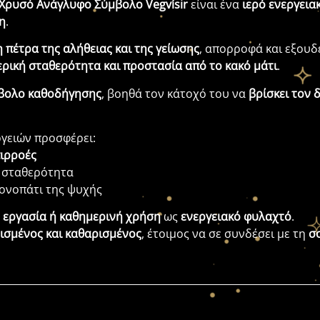
Χρυσό Ανάγλυφο Σύμβολο Vegvísir
είναι ένα
ιερό ενεργεια
η
.
η πέτρα της αλήθειας και της γείωσης
, απορροφά και εξου
ρική σταθερότητα και προστασία από το κακό μάτι
.
βολο καθοδήγησης
, βοηθά τον κάτοχό του να
βρίσκει τον 
γειών προσφέρει:
πιρροές
ή σταθερότητα
ονοπάτι της ψυχής
 εργασία ή καθημερινή χρήση
ως
ενεργειακό φυλαχτό
.
ισμένος και καθαρισμένος
, έτοιμος να σε συνδέσει με τη
σ