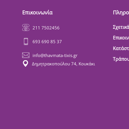
Επικοινωνία
Πληρο
Σχετικά
211 7502456
Επικοι
693 690 85 37
Κατάσ
info@thavmata-tixis.gr
Τράπου
Δημητρακοπούλου 74, Κουκάκι