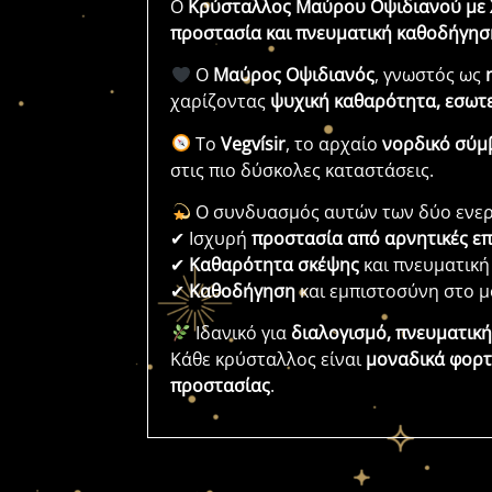
Ο
Κρύσταλλος Μαύρου Οψιδιανού με 
προστασία και πνευματική καθοδήγησ
Ο
Μαύρος Οψιδιανός
, γνωστός ως
χαρίζοντας
ψυχική καθαρότητα, εσωτε
Το
Vegvísir
, το αρχαίο
νορδικό σύμ
στις πιο δύσκολες καταστάσεις.
Ο συνδυασμός αυτών των δύο ενερ
✔ Ισχυρή
προστασία από αρνητικές ε
✔
Καθαρότητα σκέψης
και πνευματικ
✔
Καθοδήγηση
και εμπιστοσύνη στο μ
Ιδανικό για
διαλογισμό, πνευματική
Κάθε κρύσταλλος είναι
μοναδικά φορτ
προστασίας
.