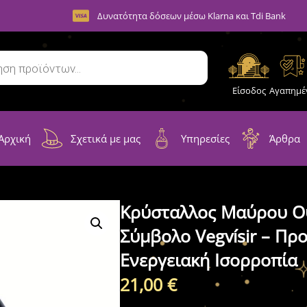
Δυνατότητα δόσεων μέσω Klarna και Tdi Bank
Είσοδος
Αγαπημέ
Αρχική
Σχετικά με μας
Υπηρεσίες
Άρθρα
Κρύσταλλος Μαύρου Ο
Σύμβολο Vegvísir – Πρ
Ενεργειακή Ισορροπία
21,00
€