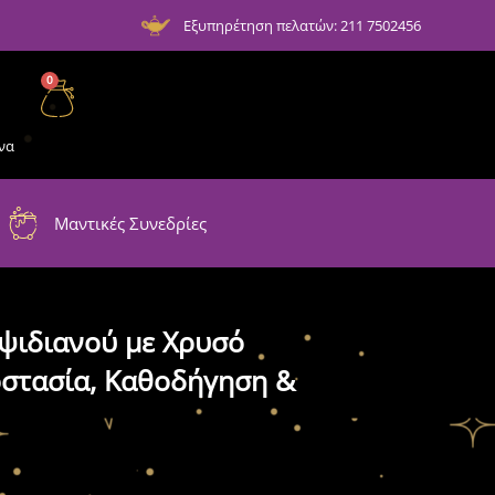
Εξυπηρέτηση πελατών: 211 7502456
0
να
Μαντικές Συνεδρίες
ψιδιανού με Χρυσό
οστασία, Καθοδήγηση &