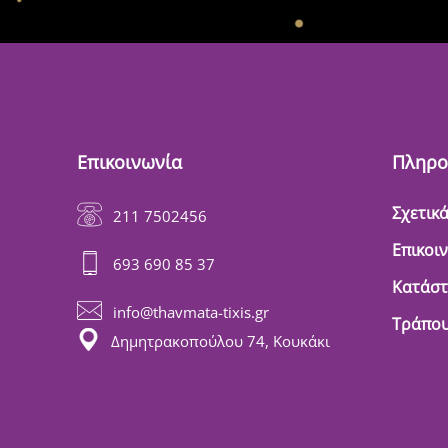
Επικοινωνία
Πληρο
Σχετικά
211 7502456
Επικοι
693 690 85 37
Κατάσ
info@thavmata-tixis.gr
Τράπου
Δημητρακοπούλου 74, Κουκάκι