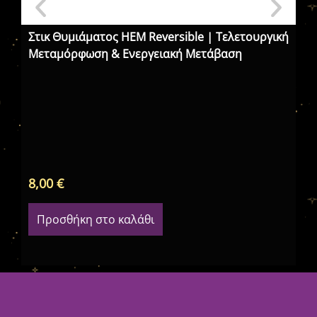
Στικ Θυμιάματος HEM Reversible | Τελετουργική
Στ
Μεταμόρφωση & Ενεργειακή Μετάβαση
Ch
Έμ
8,00
€
4,
Προσθήκη στο καλάθι