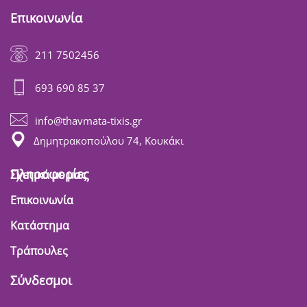
Επικοινωνία
211 7502456
693 690 85 37
info@thavmata-tixis.gr
Δημητρακοπούλου 74, Κουκάκι
Πληροφορίες
Σχετικά με μας
Επικοινωνία
Κατάστημα
Τράπουλες
Σύνδεσμοι