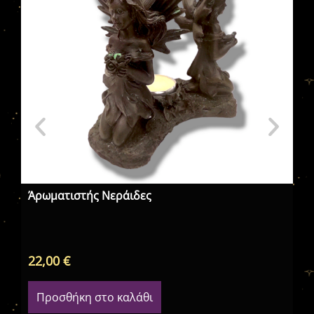
Άρωματιστής Νεράιδες
Στ
| 
Δι
22,00
€
4,
Προσθήκη στο καλάθι