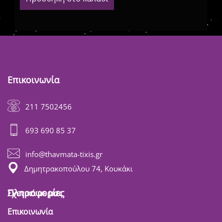
Επικοινωνία
211 7502456
693 690 85 37
info@thavmata-tixis.gr
Δημητρακοπούλου 74, Κουκάκι
Πληροφορίες
Σχετικά με μας
Επικοινωνία