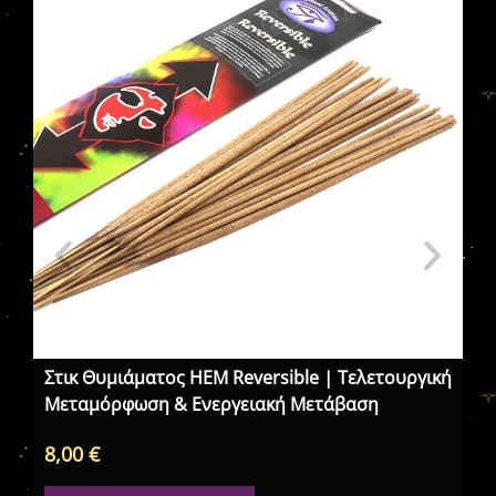
Στικ Θυμιάματος HEM Reversible | Τελετουργική
Τε
Μεταμόρφωση & Ενεργειακή Μετάβαση
8,00
€
15