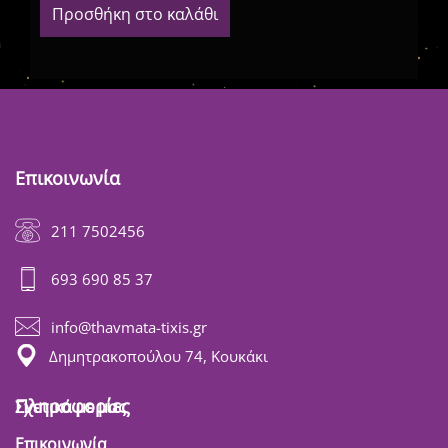
Προσθήκη στο καλάθι
Επικοινωνία
211 7502456
693 690 85 37
info@thavmata-tixis.gr
Δημητρακοπούλου 74, Κουκάκι
Πληροφορίες
Σχετικά με μας
Επικοινωνία