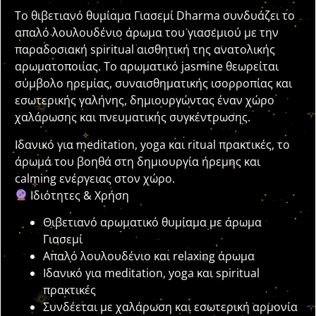
Το θιβετιανό θυμίαμα Γιασεμί Dharma συνδυάζει το
απαλό λουλουδένιο άρωμα του γιασεμιού με την
παραδοσιακή spiritual αισθητική της ανατολικής
αρωματοποιίας. Το αρωματικό jasmine θεωρείται
σύμβολο ηρεμίας, συναισθηματικής ισορροπίας και
εσωτερικής γαλήνης, δημιουργώντας έναν χώρο
χαλάρωσης και πνευματικής συγκέντρωσης.
Ιδανικό για meditation, yoga και ritual πρακτικές, το
άρωμά του βοηθά στη δημιουργία ήρεμης και
calming ενέργειας στον χώρο.
Ιδιότητες & Χρήση
Θιβετιανό αρωματικό θυμίαμα με άρωμα
Γιασεμί
Απαλό λουλουδένιο και relaxing άρωμα
Ιδανικό για meditation, yoga και spiritual
πρακτικές
Συνδέεται με χαλάρωση και εσωτερική αρμονία