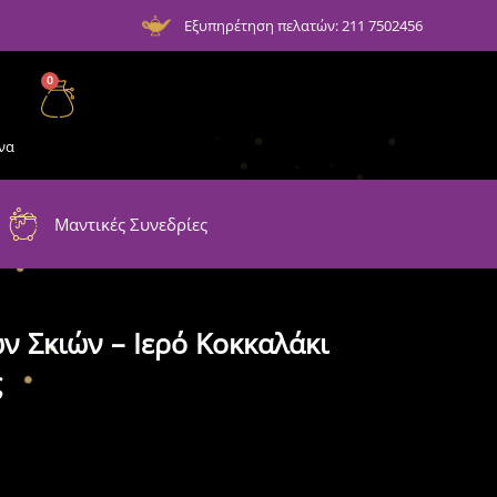
Εξυπηρέτηση πελατών: 211 7502456
0
να
Μαντικές Συνεδρίες
 Σκιών – Ιερό Κοκκαλάκι
ς