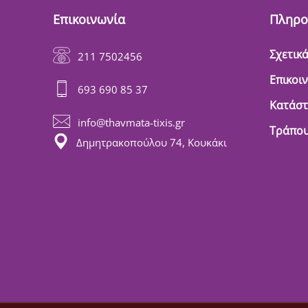
Επικοινωνία
Πληρο
Σχετικά
211 7502456
Επικοι
693 690 85 37
Κατάσ
info@thavmata-tixis.gr
Τράπου
Δημητρακοπούλου 74, Κουκάκι