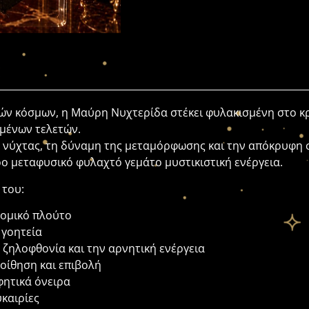
κών κόσμων, η Μαύρη Νυχτερίδα στέκει φυλακισμένη στο κ
σμένων τελετών.
 νύχτας, τη δύναμη της μεταμόρφωσης και την απόκρυφη σ
ρο μεταφυσικό φυλαχτό γεμάτο μυστικιστική ενέργεια.
 του:
νομικό πλούτο
 γοητεία
 ζηλοφθονία και την αρνητική ενέργεια
οίθηση και επιβολή
φητικά όνειρα
υκαιρίες