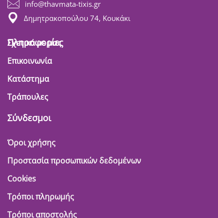
info@thavmata-tixis.gr
Δημητρακοπούλου 74, Κουκάκι
Πληροφορίες
Σχετικά με μας
Επικοινωνία
Κατάστημα
Τράπουλες
Σύνδεσμοι
Όροι χρήσης
Προστασία προσωπικών δεδομένων
Cookies
Τρόποι πληρωμής
Τρόποι αποστολής