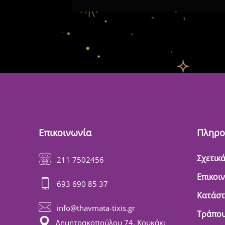
Επικοινωνία
Πληρο
Σχετικά
211 7502456
Επικοι
693 690 85 37
Κατάσ
info@thavmata-tixis.gr
Τράπου
Δημητρακοπούλου 74, Κουκάκι