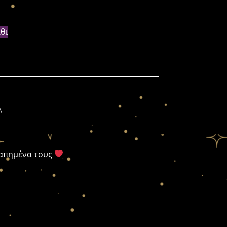
θι
Α
γαπημένα τους