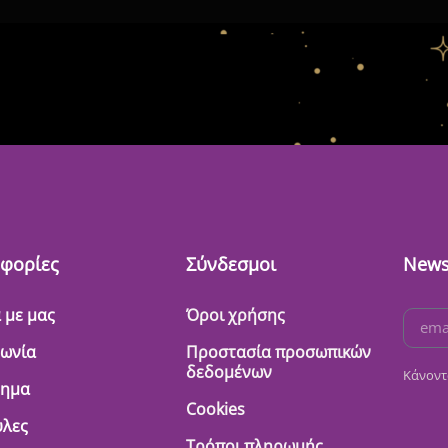
φορίες
Σύνδεσμοι
News
 με μας
Όροι χρήσης
νωνία
Προστασία προσωπικών
δεδομένων
Κάνοντ
τημα
Cookies
λες
Τρόποι πληρωμής