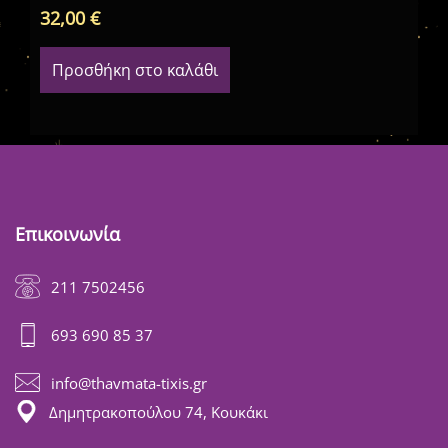
32,00
€
29
Προσθήκη στο καλάθι
Επικοινωνία
211 7502456
693 690 85 37
info@thavmata-tixis.gr
Δημητρακοπούλου 74, Κουκάκι