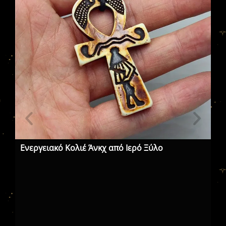
Ενεργειακό Κολιέ Άνκχ από Ιερό Ξύλο
Με