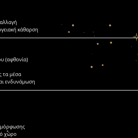
 αλλαγή
εργειακή κάθαρση
υ (αφθονία)
ς τα μέσα
και ενδυνάμωση
ταμόρφωσης
κό χώρο