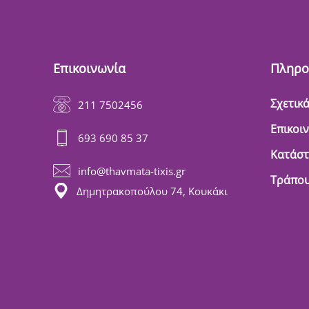
Επικοινωνία
Πληρο
Σχετικά
211 7502456
Επικοι
693 690 85 37
Κατάσ
info@thavmata-tixis.gr
Τράπου
Δημητρακοπούλου 74, Κουκάκι