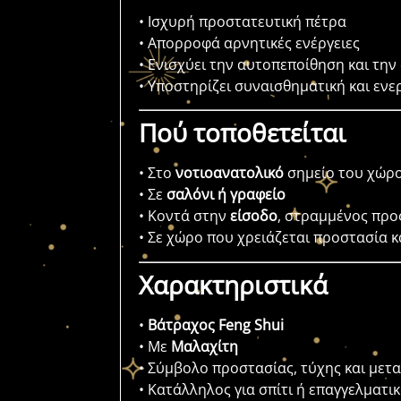
• Ισχυρή προστατευτική πέτρα
• Απορροφά αρνητικές ενέργειες
• Ενισχύει την αυτοπεποίθηση και την
• Υποστηρίζει συναισθηματική και εν
Πού τοποθετείται
• Στο
νοτιοανατολικό
σημείο του χώρο
• Σε
σαλόνι ή γραφείο
• Κοντά στην
είσοδο
, στραμμένος προ
• Σε χώρο που χρειάζεται προστασία 
Χαρακτηριστικά
•
Βάτραχος Feng Shui
• Με
Μαλαχίτη
• Σύμβολο προστασίας, τύχης και με
• Κατάλληλος για σπίτι ή επαγγελματι