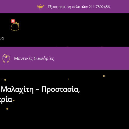
Εξυπηρέτηση πελατών: 211 7502456
0
να
Μαντικές Συνεδρίες
 Μαλαχίτη – Προστασία,
ρία