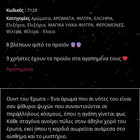
Κωδικός :
7129
Κατηγορίες
Αρώματα
,
ΑΡΩΜΑΤΑ, ΦΙΛΤΡΑ, ΕΛΙΞΗΡΙΑ
,
Ελιξήρια
,
Ελιξήρια
,
ΜΑΓΙΚΑ ΥΛΙΚΑ ΦΙΛΤΡΑ
,
ΦΕΡΟΜΟΝΕΣ
,
Φίλτρα
,
Φίλτρα - Έλαια
8 βλέπουν αυτό το προϊόν
9 χρήστες έχουν το προϊόν στα αγαπημένα τους
Αγαπημένα
Ουντ του Έρωτα – Ένα άρωμα που οι νότες του είναι
σαν ψίθυροι ψυχών που συναντιούνται σε
παράλληλους κόσμους, όπου η αγάπη γίνεται φως
Κάθε σταγόνα ανοίγει πύλες στον άδηλο χορό του
έρωτα, εκεί όπου η καρδιά αιωρείται ανάμεσα στο
αίσθημα και το μυστήριο.