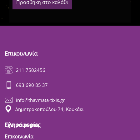
Προσθήκη στο καλάθι
Επικοινωνία
211 7502456
693 690 85 37
info@thavmata-tixis.gr
Δημητρακοπούλου 74, Κουκάκι
Πληροφορίες
Σχετικά με μας
Επικοινωνία