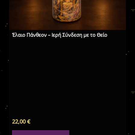
Έλαιο Πάνθεον – Ιερή Σύνδεση με το Θείο
Θυ
22,00
€
27