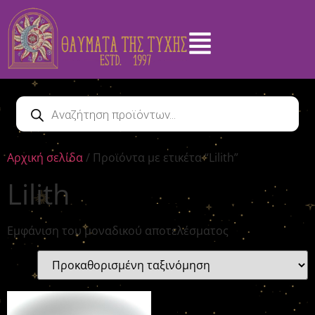
Αρχική σελίδα
/ Προϊόντα με ετικέτα “Lilith”
Lilith
Εμφάνιση του μοναδικού αποτελέσματος