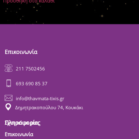
Προσθήκη στο καλάθι
Επικοινωνία
211 7502456
693 690 85 37
info@thavmata-tixis.gr
Δημητρακοπούλου 74, Κουκάκι
Πληροφορίες
Σχετικά με μας
Επικοινωνία