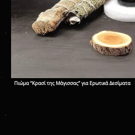
Πιώμα “Κρασί της Μάγισσας” για Ερωτικά Δεσίματα