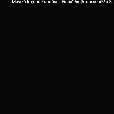
Μαγικό Ισχυρό Σαπούνι – Ειδικά Διαβασμένο «Έλα Σ