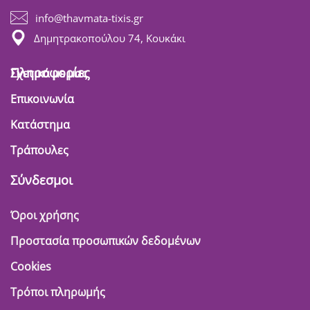
info@thavmata-tixis.gr
Δημητρακοπούλου 74, Κουκάκι
Πληροφορίες
Σχετικά με μας
Επικοινωνία
Κατάστημα
Τράπουλες
Σύνδεσμοι
Όροι χρήσης
Προστασία προσωπικών δεδομένων
Cookies
Τρόποι πληρωμής