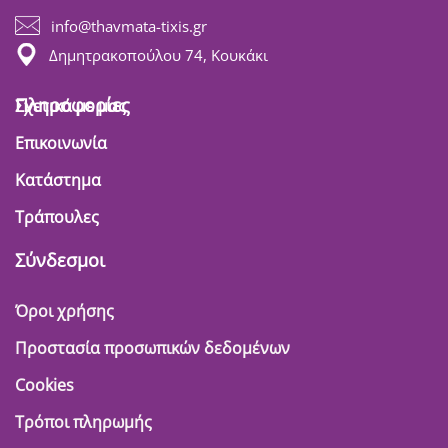
info@thavmata-tixis.gr
Δημητρακοπούλου 74, Κουκάκι
Πληροφορίες
Σχετικά με μας
Επικοινωνία
Κατάστημα
Τράπουλες
Σύνδεσμοι
Όροι χρήσης
Προστασία προσωπικών δεδομένων
Cookies
Τρόποι πληρωμής