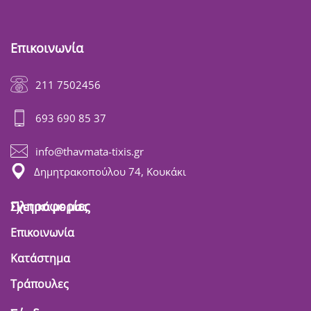
Επικοινωνία
211 7502456
693 690 85 37
info@thavmata-tixis.gr
Δημητρακοπούλου 74, Κουκάκι
Πληροφορίες
Σχετικά με μας
Επικοινωνία
Κατάστημα
Τράπουλες