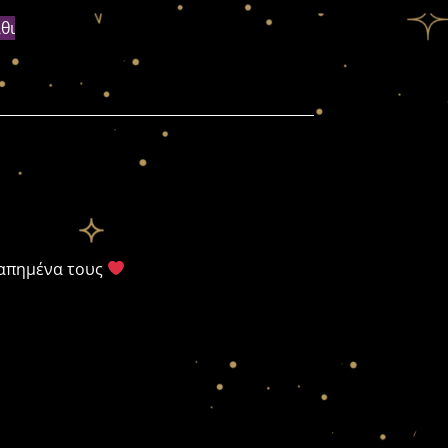
θι
γαπημένα τους