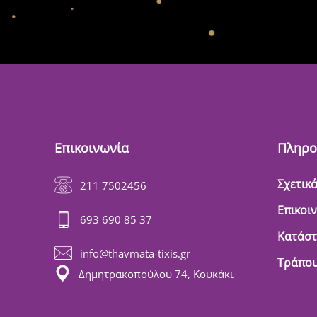
Επικοινωνία
Πληρο
Σχετικά
211 7502456
Επικοι
693 690 85 37
Κατάσ
info@thavmata-tixis.gr
Τράπου
Δημητρακοπούλου 74, Κουκάκι