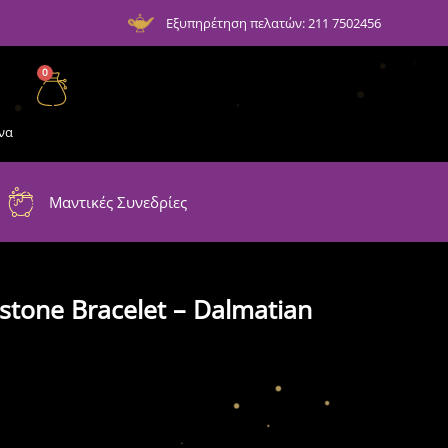
Εξυπηρέτηση πελατών: 211 7502456
0
να
Μαντικές Συνεδρίες
tone Bracelet – Dalmatian