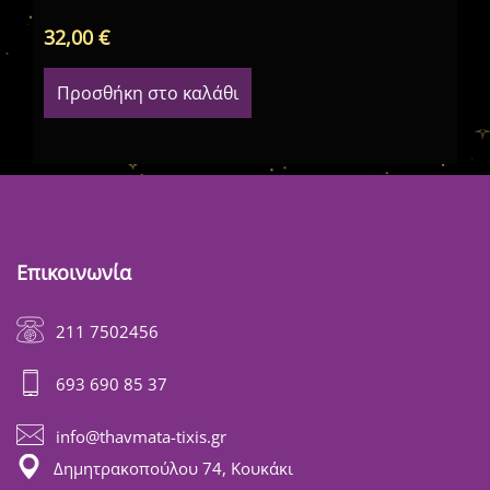
32,00
€
48
Προσθήκη στο καλάθι
Επικοινωνία
211 7502456
693 690 85 37
info@thavmata-tixis.gr
Δημητρακοπούλου 74, Κουκάκι