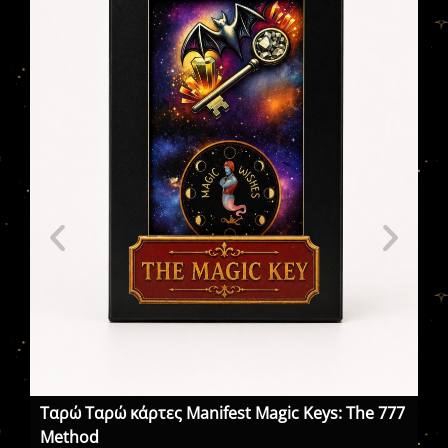
Τα
Πε
χε
Wi
Ταρώ Ταρώ κάρτες Manifest Magic Keys: The 777
Μethod