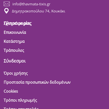
info@thavmata-tixis.gr
Δημητρακοπούλου 74, Κουκάκι
Πληροφορίες
Σχετικά με μας
Επικοινωνία
Κατάστημα
Τράπουλες
Σύνδεσμοι
Όροι χρήσης
Προστασία προσωπικών δεδομένων
Cookies
Τρόποι πληρωμής