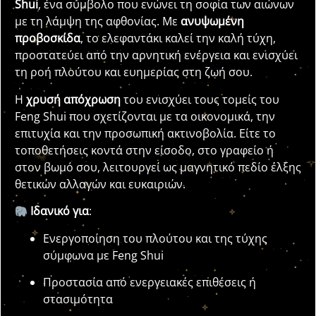
Shui
, ένα σύμβολο που ενώνει τη σοφία των αιώνων
με τη λάμψη της αφθονίας. Με
ανυψωμένη
προβοσκίδα
, το ελεφαντάκι καλεί την καλή τύχη,
προστατεύει από την αρνητική ενέργεια και ενισχύει
τη ροή πλούτου και ευημερίας στη ζωή σου.
Η
χρυσή απόχρωση
του ενισχύει τους τομείς του
Feng Shui που σχετίζονται με τα οικονομικά, την
επιτυχία και την προσωπική ακτινοβολία. Είτε το
τοποθετήσεις κοντά στην είσοδο, στο γραφείο ή
στον βωμό σου, λειτουργεί ως μαγνητικό πεδίο έλξης
θετικών αλλαγών και ευκαιριών.
Ιδανικό για
:
Ενεργοποίηση του πλούτου και της τύχης
σύμφωνα με Feng Shui
Προστασία από ενεργειακές επιθέσεις ή
στασιμότητα