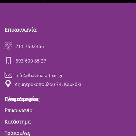
Επικοινωνία
211 7502456
693 690 85 37
info@thavmata-tixis.gr
Δημητρακοπούλου 74, Κουκάκι
Πληροφορίες
Σχετικά με μας
Επικοινωνία
Κατάστημα
Τράπουλες