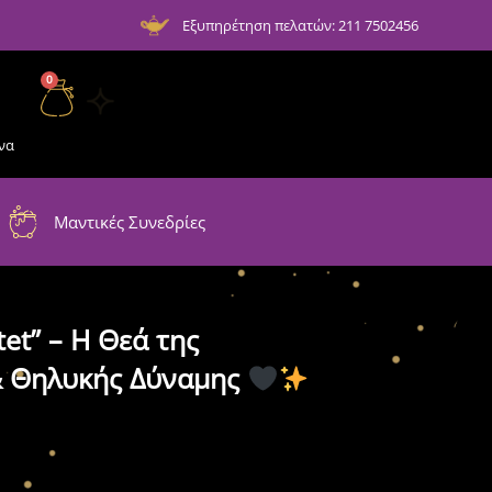
Εξυπηρέτηση πελατών: 211 7502456
0
να
Μαντικές Συνεδρίες
et” – Η Θεά της
& Θηλυκής Δύναμης