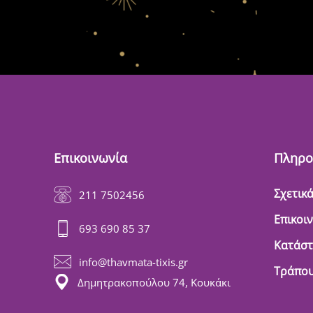
Επικοινωνία
Πληρο
Σχετικά
211 7502456
Επικοι
693 690 85 37
Κατάσ
info@thavmata-tixis.gr
Τράπου
Δημητρακοπούλου 74, Κουκάκι