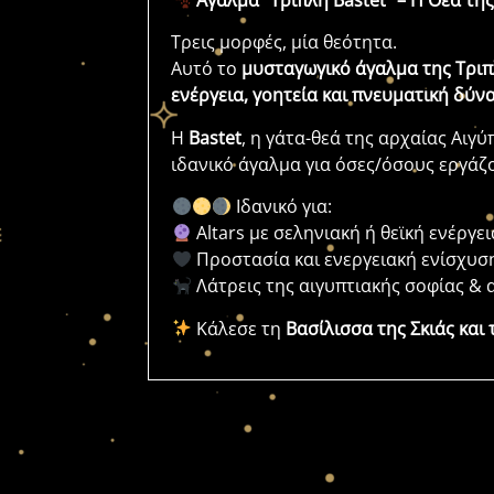
Άγαλμα “Τριπλή Bastet” – Η Θεά τ
Τρεις μορφές, μία θεότητα.
Αυτό το
μυσταγωγικό άγαλμα της Τριπ
ενέργεια, γοητεία και πνευματική δύν
Η
Bastet
, η γάτα-θεά της αρχαίας Αιγ
ιδανικό άγαλμα για όσες/όσους εργάζ
Ιδανικό για:
Altars με σεληνιακή ή θεϊκή ενέργει
Προστασία και ενεργειακή ενίσχυσ
Λάτρεις της αιγυπτιακής σοφίας & 
Κάλεσε τη
Βασίλισσα της Σκιάς και