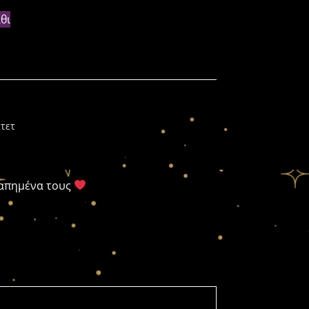
θι
τετ
γαπημένα τους