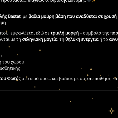
ης Προστασίας, Μαγείας & Θηλυκής Δύναμης
λής Bastet
, με
βαθιά μαύρη βάση που αναδύεται σε χρυσή
αμη
.
ύπτου, εμφανίζεται εδώ σε
τριπλή μορφή
– σύμβολο της
παρ
ονται με τη
σεληνιακή μαγεία
, τη
θηλυκή ενέργεια
ή το
αιγ
α
η του χώρου
αισθητικής
 του Φωτός
στο ιερό σου… και βάδισε με αυτοπεποίθηση κά