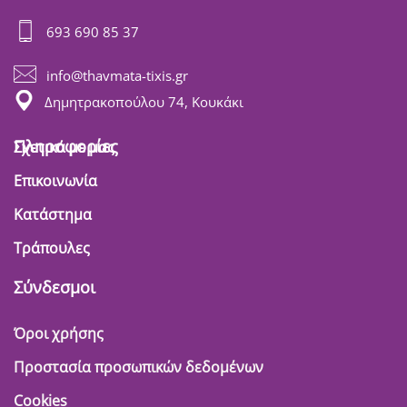
693 690 85 37
info@thavmata-tixis.gr
Δημητρακοπούλου 74, Κουκάκι
Πληροφορίες
Σχετικά με μας
Επικοινωνία
Κατάστημα
Τράπουλες
Σύνδεσμοι
Όροι χρήσης
Προστασία προσωπικών δεδομένων
Cookies