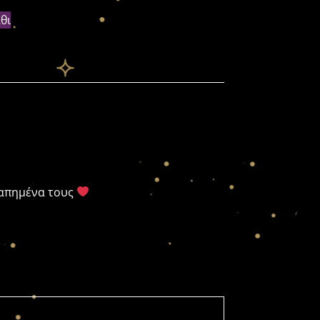
θι
γαπημένα τους