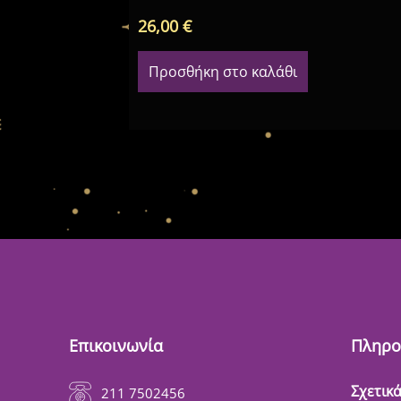
26,00
€
Προσθήκη στο καλάθι
Επικοινωνία
Πληρο
Σχετικά
211 7502456