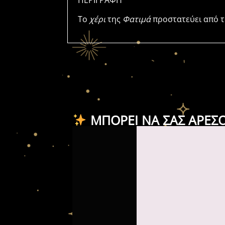
ΠΕΡΙΓΡΑΦΗ
Tο
χέρι
της
Φατιμά
προστατεύει από τ
ΜΠΟΡΕΊ ΝΑ ΣΑΣ ΑΡΈΣ