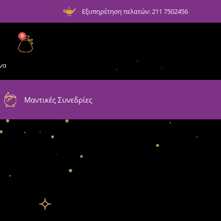
Εξυπηρέτηση πελατών: 211 7502456
0
να
Μαντικές Συνεδρίες