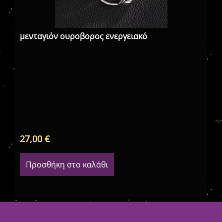
μενταγιόν ουροβορος ενεργειακό
Με
μα
27,00
€
32
Προσθήκη στο καλάθι