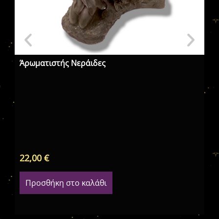
Άρωματιστής Νεράιδες
Κώ
Κα
Ισ
22,00
€
5,
Προσθήκη στο καλάθι