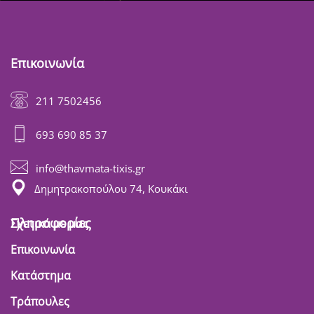
Επικοινωνία
211 7502456
693 690 85 37
info@thavmata-tixis.gr
Δημητρακοπούλου 74, Κουκάκι
Πληροφορίες
Σχετικά με μας
Επικοινωνία
Κατάστημα
Τράπουλες