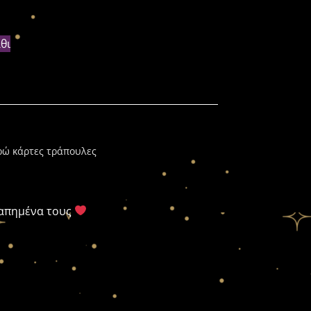
θι
ρώ κάρτες τράπουλες
γαπημένα τους