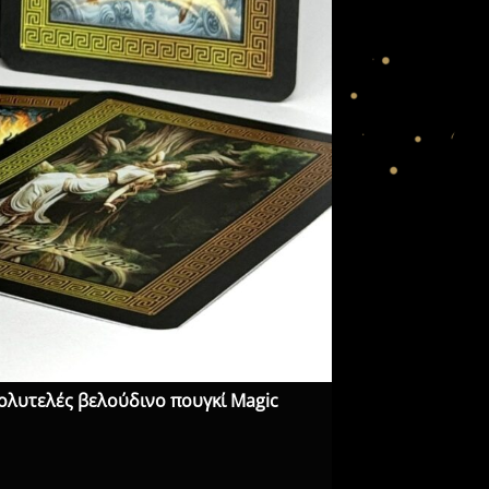
ολυτελές βελούδινο πουγκί Magic
Ταρώ Κάρτες Alch
30,00
€