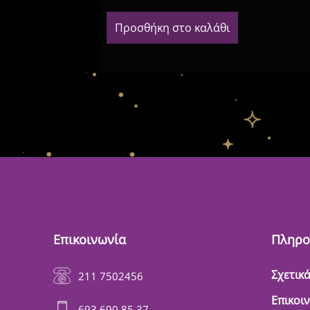
Προσθήκη στο καλάθι
Επικοινωνία
Πληρο
Σχετικά
211 7502456
Επικοι
693 690 85 37