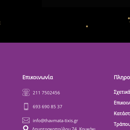
Επικοινωνία
Πληρο
Σχετικά
211 7502456
Επικοι
693 690 85 37
Κατάσ
info@thavmata-tixis.gr
Τράπου
Δημητρακοπούλου 74, Κουκάκι