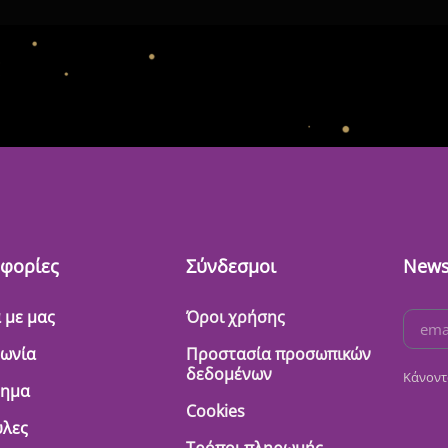
φορίες
Σύνδεσμοι
News
 με μας
Όροι χρήσης
νωνία
Προστασία προσωπικών
δεδομένων
Κάνοντ
τημα
Cookies
λες
Τρόποι πληρωμής