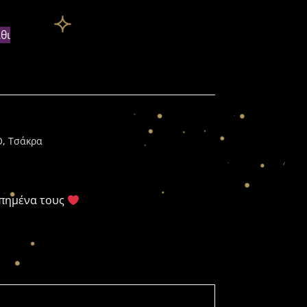
θι
Ο
,
Τσάκρα
απημένα τους