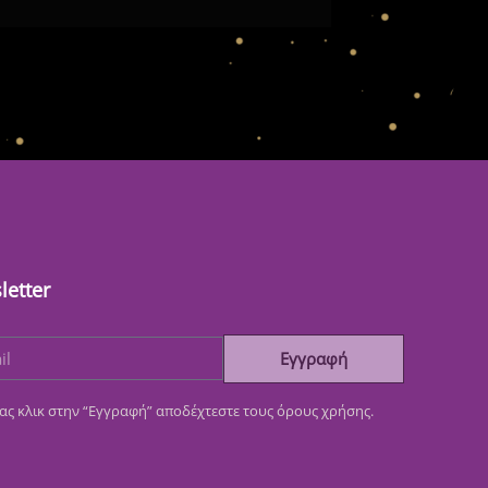
letter
Εγγραφή
ας κλικ στην “Εγγραφή” αποδέχτεστε τους όρους χρήσης.