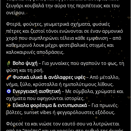
ζευγάρι κουβαλά την αύρα της περιπέτειας και του
ονείρου.
Φτερά, φούντες, γεωμετρικά σχήματα, φυσικές
πέτρες και ζεστοί τόνοι ενώνονται σε έναν αρμονικό
χορό που συμπληρώνει τέλεια κάθε εμφάνιση – από
καθημερινό λουκ μέχρι φεστιβαλικές στιγμές και
καλοκαιρινές αποδράσεις.
Boho ψυχή
– Για γυναίκες που αγαπούν το φως, τη
φύση και τη ροή.
Φυσικά υλικά & ανάλαφρες υφές
– Από μέταλλο,
νήμα, ξύλο, κρύσταλλα ή ημιπολύτιμους λίθους.
Ενεργειακή αισθητική
– Με σύμβολα, χρώματα και
σχήματα που αφηγούνται ιστορίες.
Εύκολα φορέσιμα & εντυπωσιακά
– Για πρωινές
βόλτες, sunset vibes ή φεγγαρόλουστες εξόδους.
Φόρεσέ τα και νιώσε τον εαυτό σου να λυτρώνεται
από τα “πρέπει” και να χορεύει στο ρυθμό της ψυχής