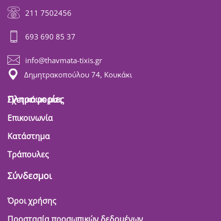
211 7502456
693 690 85 37
info@thavmata-tixis.gr
Δημητρακοπούλου 74, Κουκάκι
Πληροφορίες
Σχετικά με μας
Επικοινωνία
Κατάστημα
Τράπουλες
Σύνδεσμοι
Όροι χρήσης
Προστασία προσωπικών δεδομένων