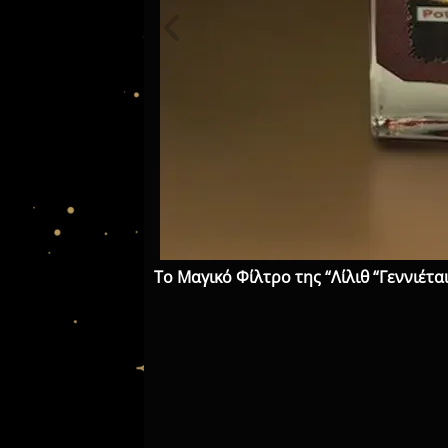
Το Μαγικό Φίλτρο της “Λίλιθ “Γεννιέτα