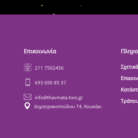
Επικοινωνία
Πληρο
Σχετικά
211 7502456
Επικοι
693 690 85 37
Κατάσ
info@thavmata-tixis.gr
Τράπου
Δημητρακοπούλου 74, Κουκάκι