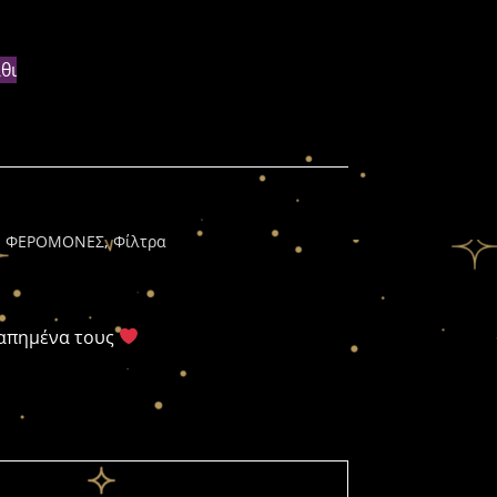
θι
,
ΦΕΡΟΜΟΝΕΣ
,
Φίλτρα
γαπημένα τους