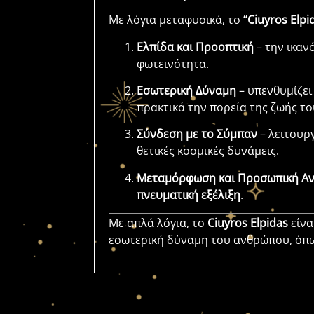
Με λόγια μεταφυσικά, το
“Ciuyros Elpi
Ελπίδα και Προοπτική
– την ικαν
φωτεινότητα.
Εσωτερική Δύναμη
– υπενθυμίζει
πρακτικά την πορεία της ζωής το
Σύνδεση με το Σύμπαν
– λειτουρ
θετικές κοσμικές δυνάμεις.
Μεταμόρφωση και Προσωπική Α
πνευματική εξέλιξη
.
Με απλά λόγια, το
Ciuyros Elpidas
είνα
εσωτερική δύναμη του ανθρώπου, όπω