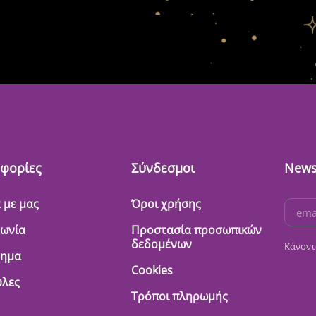
φορίες
Σύνδεσμοι
News
 με μας
Όροι χρήσης
νωνία
Προστασία προσωπικών
δεδομένων
Κάνοντ
τημα
Cookies
λες
Τρόποι πληρωμής