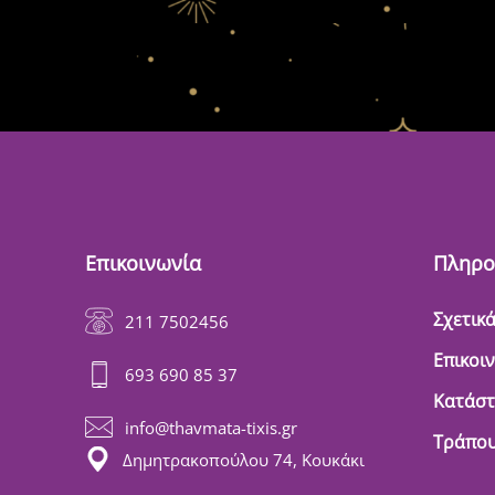
Επικοινωνία
Πληρο
Σχετικά
211 7502456
Επικοι
693 690 85 37
Κατάσ
info@thavmata-tixis.gr
Τράπου
Δημητρακοπούλου 74, Κουκάκι