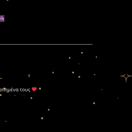
θι
γαπημένα τους