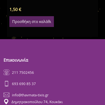
1,50
€
12
Προσθήκη στο καλάθι
Επικοινωνία
211 7502456
693 690 85 37
info@thavmata-tixis.gr
Δημητρακοπούλου 74, Κουκάκι