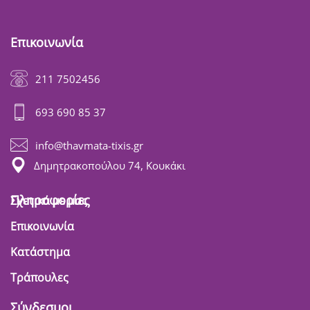
Επικοινωνία
211 7502456
693 690 85 37
info@thavmata-tixis.gr
Δημητρακοπούλου 74, Κουκάκι
Πληροφορίες
Σχετικά με μας
Επικοινωνία
Κατάστημα
Τράπουλες
Σύνδεσμοι