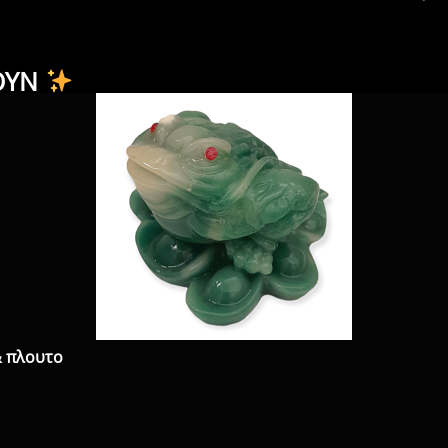
ΟΥΝ
& πλουτο