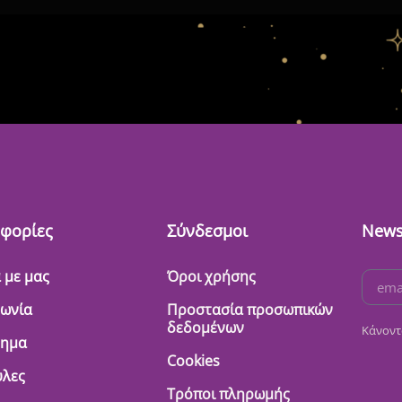
φορίες
Σύνδεσμοι
News
 με μας
Όροι χρήσης
νωνία
Προστασία προσωπικών
δεδομένων
Κάνοντ
τημα
Cookies
λες
Τρόποι πληρωμής