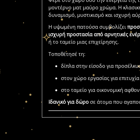
Φέρε στο χώρο σου την ενέργεια της 
μοντέρνο ματ μαύρο χρώμα. Η κλασική 
δυναμισμό, μυστικισμό και ισχυρή αύ
Η υψωμένη πατούσα συμβολίζει
προσ
ισχυρή προστασία από αρνητικές ενέρ
ή το ταμείο μιας επιχείρησης.
Τοποθέτησέ τη:
δίπλα στην είσοδο για προσέλκυ
στον χώρο εργασίας για επιτυχί
στο ταμείο για οικονομική αφθον
Ιδανικό για δώρο
σε άτομα που αγαπούν