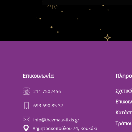
Επικοινωνία
Πληρο
Σχετικά
211 7502456
Επικοι
693 690 85 37
Κατάσ
info@thavmata-tixis.gr
Τράπου
Δημητρακοπούλου 74, Κουκάκι