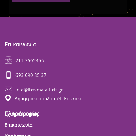
Επικοινωνία
211 7502456
693 690 85 37
info@thavmata-tixis.gr
Δημητρακοπούλου 74, Κουκάκι
Πληροφορίες
Σχετικά με μας
Επικοινωνία