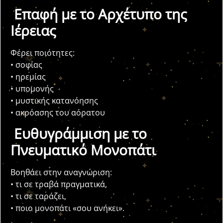
Επαφή με το Αρχέτυπο της
Ιέρειας
Φέρει ποιότητες:
• σοφίας
• ηρεμίας
• υπομονής
• μυστικής κατανόησης
• ακρόασης του αόρατου
Ευθυγράμμιση με το
Πνευματικό Μονοπάτι
Βοηθάει στην αναγνώριση:
• τι σε τραβά πραγματικά,
• τι σε ταράζει,
• ποιο μονοπάτι «σου ανήκει».