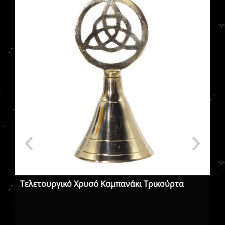
Τελετουργικό Χρυσό Καμπανάκι Τρικούρτα
Ιε
Su
Δύ