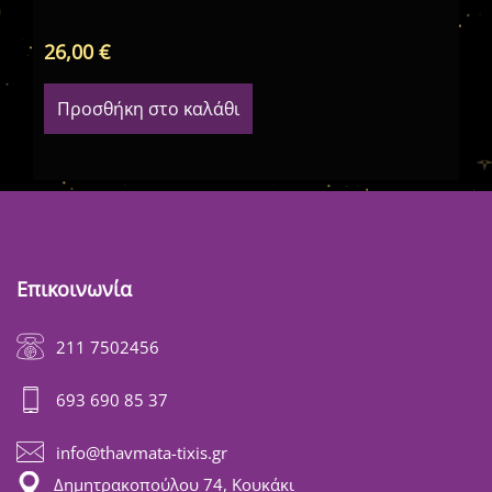
26,00
€
72
Προσθήκη στο καλάθι
Επικοινωνία
211 7502456
693 690 85 37
info@thavmata-tixis.gr
Δημητρακοπούλου 74, Κουκάκι