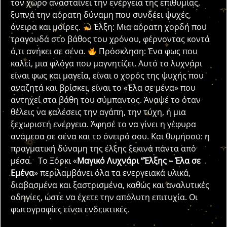
τον χώρο ανασταίνει την ενέργεια της επιθυμίας,
ξυπνά την αόρατη δύναμη που συνδέει ψυχές,
όνειρα και μοίρες.
Έλξη: Μια αόρατη χορδή που
τραγουδά στο βάθος του χρόνου, φέρνοντας κοντά
ό,τι ανήκει σε σένα.
Πρόσκληση: Ένα φως που
καλεί, μια φλόγα που μαγνητίζει. Αυτό το λυχνάρι
είναι φως και μαγεία, είναι ο χορός της ψυχής που
αναζητά και βρίσκει, είναι το «Έλα σε μένα» που
αντηχεί στα βάθη του σύμπαντος. Άναψέ το όταν
θέλεις να καλέσεις την αγάπη, την τύχη, ή μια
ξεχωριστή ενέργεια. Άφησέ το να γίνει η γέφυρα
ανάμεσα σε σένα και το όνειρό σου. Και θυμήσου: η
πραγματική δύναμη της έλξης ξεκινά πάντα από
μέσα. Το Ξόρκι «
Μαγικό Λυχνάρι “Έλξης – Έλα σε
Εμένα
» περιλαμβάνει όλα τα ενεργειακά υλικά,
διαβασμένα και ξαστρισμένα, καθώς και αναλυτικές
οδηγίες, ώστε να έχετε την απόλυτη επιτυχία. Οι
φωτογραφίες είναι ενδεικτικές.