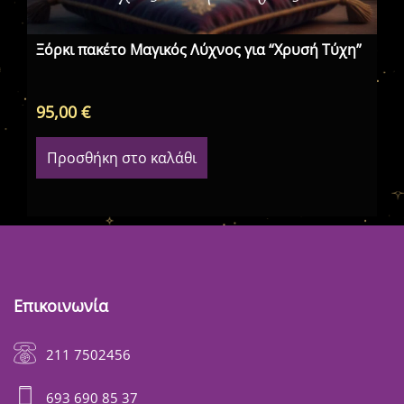
Ξόρκι πακέτο Μαγικός Λύχνος για “Χρυσή Τύχη”
Ξό
95,00
€
12
Προσθήκη στο καλάθι
Επικοινωνία
211 7502456
693 690 85 37