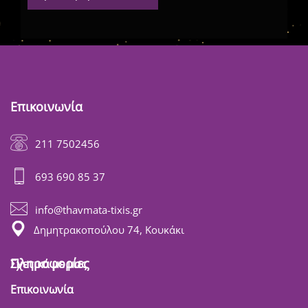
Επικοινωνία
211 7502456
693 690 85 37
info@thavmata-tixis.gr
Δημητρακοπούλου 74, Κουκάκι
Πληροφορίες
Σχετικά με μας
Επικοινωνία