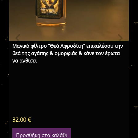
Μαγικό φίλτρο “Θεά Αφροδίτη” επικαλέσου την
θεά της αγάπης & ομορφιάς & κάνε τον έρωτα
να ανθίσει
Άρ
32,00
€
68
Προσθήκη στο καλάθι