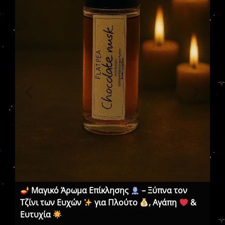
Μαγικό Άρωμα Επίκλησης
– Ξύπνα τον
Μα
Τζίνι των Ευχών
για Πλούτο
, Αγάπη
&
απ
Ευτυχία