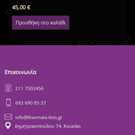
45,00
€
78
Προσθήκη στο καλάθι
Επικοινωνία
211 7502456
693 690 85 37
info@thavmata-tixis.gr
Δημητρακοπούλου 74, Κουκάκι