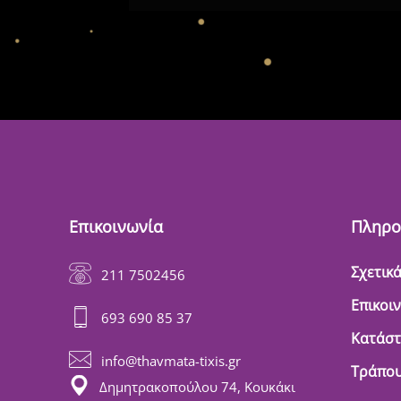
Επικοινωνία
Πληρο
Σχετικά
211 7502456
Επικοι
693 690 85 37
Κατάσ
info@thavmata-tixis.gr
Τράπου
Δημητρακοπούλου 74, Κουκάκι