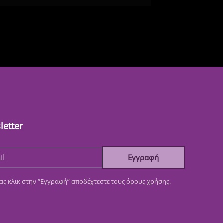
letter
Εγγραφή
ας κλικ στην “Εγγραφή” αποδέχτεστε τους όρους χρήσης.