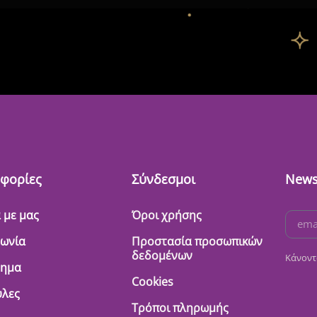
φορίες
Σύνδεσμοι
News
 με μας
Όροι χρήσης
νωνία
Προστασία προσωπικών
δεδομένων
Κάνοντ
τημα
Cookies
λες
Τρόποι πληρωμής