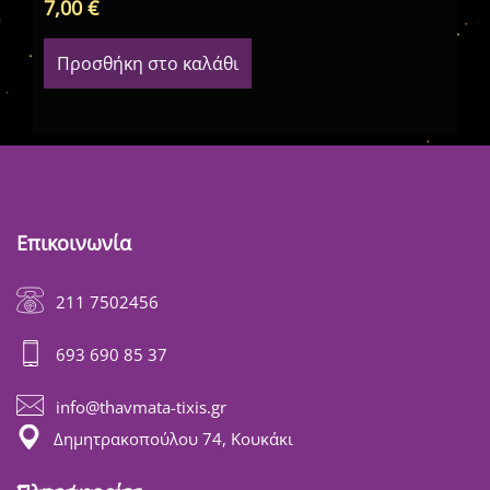
7,00
€
4,
Προσθήκη στο καλάθι
Επικοινωνία
211 7502456
693 690 85 37
info@thavmata-tixis.gr
Δημητρακοπούλου 74, Κουκάκι