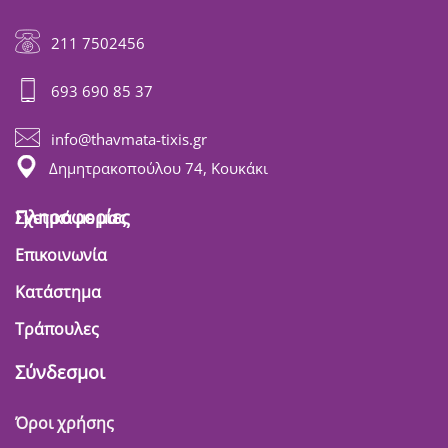
211 7502456
693 690 85 37
info@thavmata-tixis.gr
Δημητρακοπούλου 74, Κουκάκι
Πληροφορίες
Σχετικά με μας
Επικοινωνία
Κατάστημα
Τράπουλες
Σύνδεσμοι
Όροι χρήσης