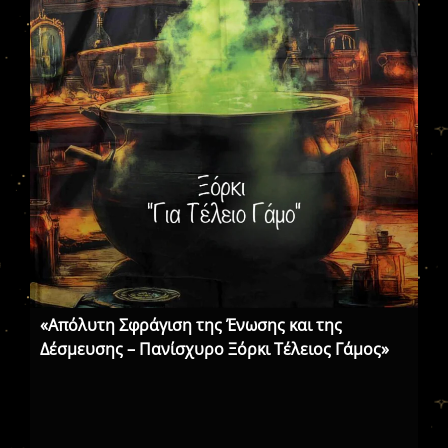
«Απόλυτη Σφράγιση της Ένωσης και της
«Ε
Δέσμευσης – Πανίσχυρο Ξόρκι Τέλειος Γάμος»
Πα
Συ