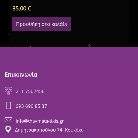
35,00
€
36
Προσθήκη στο καλάθι
Επικοινωνία
211 7502456
693 690 85 37
info@thavmata-tixis.gr
Δημητρακοπούλου 74, Κουκάκι