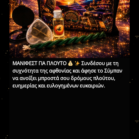
ΜΑΝΙΦΕΣΤ ΓΙΑ ΠΛΟΥΤΟ
Συνδέσου με τη
ΜΑ
συχνότητα της αφθονίας και άφησε το Σύμπαν
το
να ανοίξει μπροστά σου δρόμους πλούτου,
τη
ευημερίας και ευλογημένων ευκαιριών.
αν
ευ