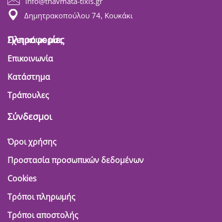
info@thavmata-tixis.gr
Δημητρακοπούλου 74, Κουκάκι
Πληροφορίες
Σχετικά με μας
Επικοινωνία
Κατάστημα
Τράπουλες
Σύνδεσμοι
Όροι χρήσης
Προστασία προσωπικών δεδομένων
Cookies
Τρόποι πληρωμής
Τρόποι αποστολής